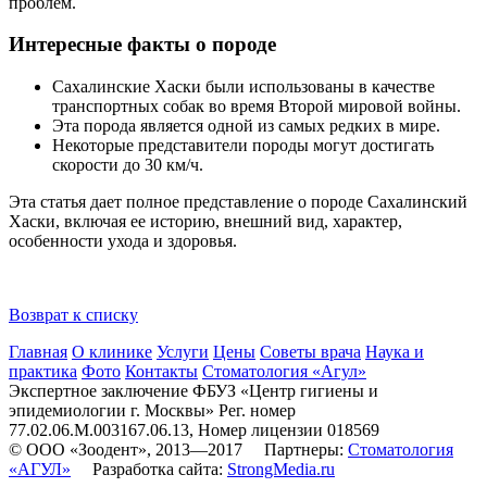
проблем.
Интересные факты о породе
Сахалинские Хаски были использованы в качестве
транспортных собак во время Второй мировой войны.
Эта порода является одной из самых редких в мире.
Некоторые представители породы могут достигать
скорости до 30 км/ч.
Эта статья дает полное представление о породе Сахалинский
Хаски, включая ее историю, внешний вид, характер,
особенности ухода и здоровья.
Возврат к списку
Главная
О клинике
Услуги
Цены
Советы врача
Наука и
практика
Фото
Контакты
Стоматология «Агул»
Экспертное заключение ФБУЗ «Центр гигиены и
эпидемиологии г. Москвы» Рег. номер
77.02.06.М.003167.06.13, Номер лицензии 018569
© ООО «Зоодент», 2013—2017 Партнеры:
Стоматология
«АГУЛ»
Разработка сайта:
StrongMedia.ru