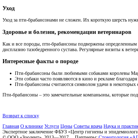
Уход
Уход за пти-брабансонами не сложен. Их короткую шерсть нужн
Здоровье и болезни, рекомендации ветеринаров
Как и все породы, пти-брабансоны подвержены определенным 
дисплазию тазобедренного сустава. Регулярные визиты к ветер
Интересные факты о породе
Пти-брабансоны были любимыми собаками королевы Мари
Эти собаки часто появляются в кино и рекламе благода
Пти-брабансоны считаются символом удачи в некоторых 
Пти-брабансоны – это замечательные компаньоны, которые под
Возврат к списку
Главная
О клинике
Услуги
Цены
Советы врача
Наука и практи
Экспертное заключение ФБУЗ «Центр гигиены и эпидемиологии 
© ООО «Зоодент», 2013—2017 Партнеры:
Стоматология «А