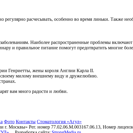
о регулярно расчесывать, особенно во время линьки. Также необ
заболеваниям. Наиболее распространенные проблемы включают 
инару и правильное питание помогут предотвратить многие боле
и Генриетты, жены короля Англии Карла II.
ря своему милому внешнему виду и дружелюбию.
странах.
арят вам много радости и любви.
ка
Фото
Контакты
Стоматология «Агул»
г. Москвы» Рег. номер 77.02.06.М.003167.06.13, Номер лиценз
ГУЛ»
Разработка сайта:
StrongMedia.ru