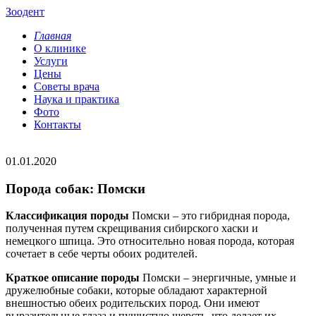
Зоодент
Главная
О клинике
Услуги
Цены
Советы врача
Наука и практика
Фото
Контакты
01.01.2020
Порода собак: Помски
Классификация породы
Помски – это гибридная порода,
полученная путем скрещивания сибирского хаски и
немецкого шпица. Это относительно новая порода, которая
сочетает в себе черты обоих родителей.
Краткое описание породы
Помски – энергичные, умные и
дружелюбные собаки, которые обладают характерной
внешностью обеих родительских пород. Они имеют
выразительные глаза и пушистую шерсть, что делает их