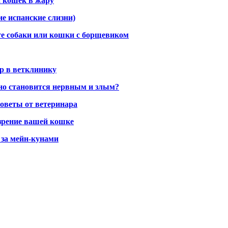
и кошек в жару
ие испанские слизни)
те собаки или кошки с борщевиком
р в ветклинику
пно становится нервным и злым?
советы от ветеринара
зрение вашей кошке
 за мейн-кунами