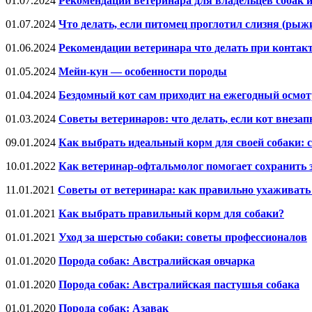
01.07.2024
Рекомендации ветеринара для владельцев собак 
01.07.2024
Что делать, если питомец проглотил слизня (рыж
01.06.2024
Рекомендации ветеринара что делать при контак
01.05.2024
Мейн-кун — особенности породы
01.04.2024
Бездомный кот сам приходит на ежегодный осмот
01.03.2024
Советы ветеринаров: что делать, если кот внеза
09.01.2024
Как выбрать идеальный корм для своей собаки: 
10.01.2022
Как ветеринар-офтальмолог помогает сохранить 
11.01.2021
Советы от ветеринара: как правильно ухаживать
01.01.2021
Как выбрать правильный корм для собаки?
01.01.2021
Уход за шерстью собаки: советы профессионалов
01.01.2020
Порода собак: Австралийская овчарка
01.01.2020
Порода собак: Австралийская пастушья собака
01.01.2020
Порода собак: Азавак