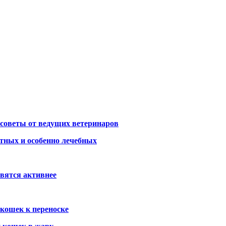
советы от ведущих ветеринаров
тных и особенно лечебных
вятся активнее
 кошек к переноске