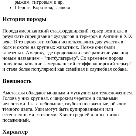
рыжим, тигровым и др.
Шерсть: Короткая, гладкая
История породы
Порода американский стаффордширский терьер возникла в
результате скрещивания бульдогов и терьеров в Англии в XIX
веке. В то время эти собаки использовались для участия в
боях и охоты на крупных животных. Позже они были
завезены в Америку, где продолжили своё развитие уже под
новым названием – "питбультерьер". Со временем порода
получила название "американский стаффордширский терьер"
и стала более популярной как семейная и служебная собака.
Внешность
Амстаффы обладают мощным и мускулистым телосложением.
Голова у них крупная, с широким черепом и сильными
челюстями. Глаза небольшие, глубоко посаженные, обычно
тёмного цвета. Уши могут быть купированными или
естественными, стоячими. Хвост средней длины, низко
посаженный.
Характер